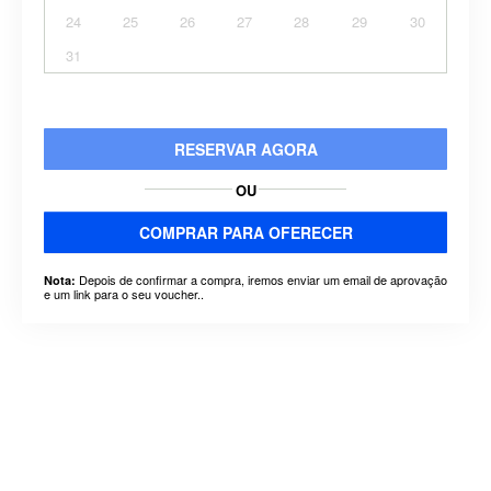
24
25
26
27
28
29
30
31
RESERVAR AGORA
OU
COMPRAR PARA OFERECER
Depois de confirmar a compra, iremos enviar um email de aprovação
Nota:
e um link para o seu voucher..