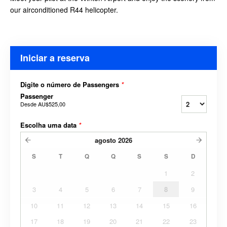
our airconditioned R44 helicopter.
Iniciar a reserva
Digite o número de Passengers
*
Passenger
Desde
AU$525,00
Escolha uma data
*
agosto
2026
S
T
Q
Q
S
S
D
1
2
3
4
5
6
7
8
9
10
11
12
13
14
15
16
17
18
19
20
21
22
23